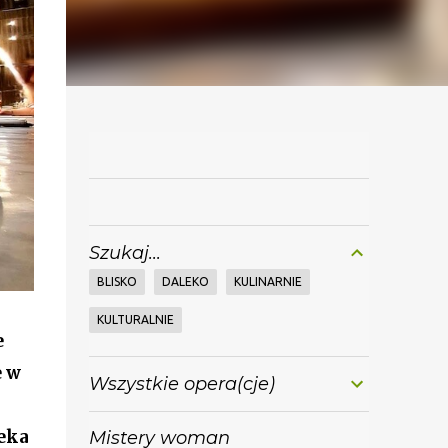
Szukaj...
BLISKO
DALEKO
KULINARNIE
KULTURALNIE
e
e w
Wszystkie opera(cje)
i
eka
Mistery woman