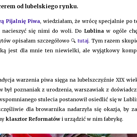
cerem od lubelskiego rynku.
ą Pijalnię Piwa
, wiedziałam, że wrócę specjalnie po t
i nacieszyć się nimi do woli. Do
Lublina
w ogóle chę
ytów opisałam szczegółowo 🔍
tutaj
. Tym razem skupię
jaką jest dla mnie ten niewielki, ale wyjątkowy komp
adycja warzenia piwa sięga na lubelszczyźnie XIX wiek
w był poznaniak z urodzenia, warszawiak z doświadcz
wspomnianego stulecia postanowił osiedlić się w Lubli
zęśliwie dla browarnika nadarzyła się okazja, by za
ny
klasztor Reformatów
i urządzić w nim fabrykę.