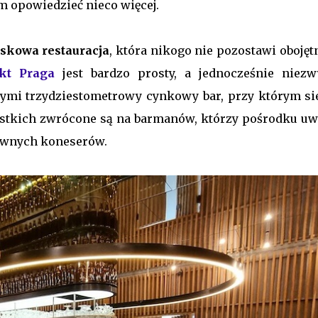
 opowiedzieć nieco więcej.
iskowa restauracja
, która nikogo nie pozostawi obojęt
ekt Praga
jest bardzo prosty, a jednocześnie niezw
rzymi trzydziestometrowy cynkowy bar, przy którym si
szystkich zwrócone są na barmanów, którzy pośrodku uwi
piwnych koneserów.