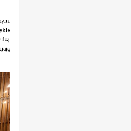
nym.
ykle
edzą
jają