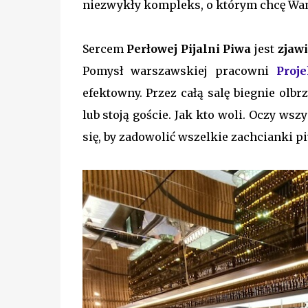
niezwykły kompleks, o którym chcę Wam
Sercem
Perłowej Pijalni Piwa
jest
zjaw
Pomysł warszawskiej pracowni
Proj
efektowny. Przez całą salę biegnie olb
lub stoją goście. Jak kto woli. Oczy w
się, by zadowolić wszelkie zachcianki 