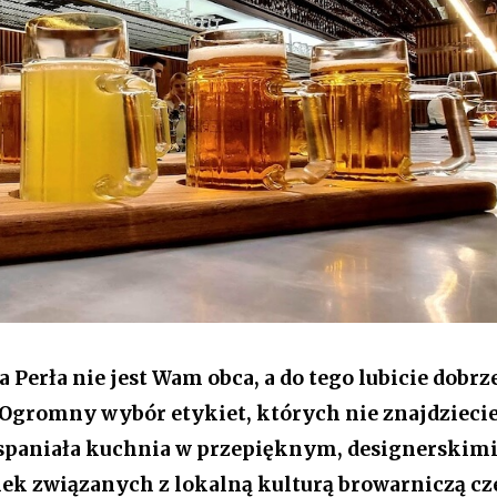
a Perła nie jest Wam obca, a do tego lubicie dobrz
s. Ogromny wybór etykiet, których nie znajdzieci
wspaniała kuchnia w przepięknym, designerskim
nek związanych z lokalną kulturą browarniczą cz