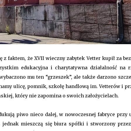
ę z faktem, że XVII wieczny zabytek Vetter kupił za be
zystkim edukacyjna i charytatywna działalność na r
 wybaczono mu ten “grzeszek”, ale także darzono szcz
mamy ulicę, pomnik, szkołę handlową im. Vetterów i pr
kiej, który nie zapomina o swoich założycielach.
ukują piwo nieco dalej, w nowoczesnej fabryce przy u
 jednak mieszczą się biura spółki i stworzony przez