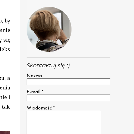
o, by
tnie
 się
leks
Skontaktuj się :)
Nazwa
u, a
enia
E-mail
*
nie i
 tak
Wiadomość
*