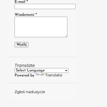
E-mail
*
maja
3
kwietnia
3
Wiadomość
*
marca
3
lutego
2
stycznia
11
Translate
Translate
Powered by
Zgłoś nadużycie