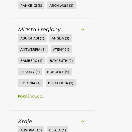
kwietnia
2
RANKINGI
8
ARCHIWUM
3
marca
2
lutego
1
Miasta i regiony
EMILIA-ROMANIA - W
kulinarnym raju
ABU DHABI
1
ANGLIA
3
stycznia
2
ANTWERPIA
1
ATENY
1
2024
29
BAMBERG
1
BAYREUTH
2
grudnia
2
BESKIDY
5
BOBOLICE
1
listopada
1
BOLONIA
1
BREGENCJA
1
października
3
BUKARESZT
2
BYDGOSZCZ
2
POKAŻ WIĘCEJ
września
2
BYTOM
1
CARCASSONNE
1
sierpnia
3
COSTA BLANCA
1
lipca
2
Kraje
COTE D'OPALE
1
DREZNO
2
czerwca
3
AUSTRIA
10
BELGIA
1