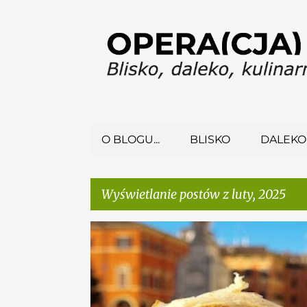
O BLOGU...
BLISKO
DALEKO
Wyświetlanie postów z luty, 2025
P
o
DALEKO
EMILIA-ROMANIA
KULINARNIE
s
t
WŁOCHY
y