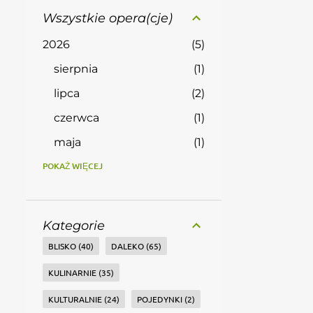
Wszystkie opera(cje)
2026
5
sierpnia
1
lipca
2
czerwca
1
maja
1
2025
POKAŻ WIĘCEJ
13
września
1
sierpnia
1
Kategorie
lipca
2
BLISKO
40
DALEKO
65
czerwca
1
KULINARNIE
35
maja
1
KULTURALNIE
24
POJEDYNKI
2