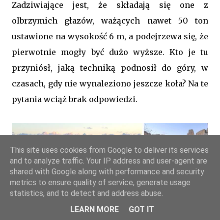
Zadziwiające jest, że składają się one z
olbrzymich głazów, ważących nawet 50 ton
ustawione na wysokość 6 m, a podejrzewa się, że
pierwotnie mogły być dużo wyższe. Kto je tu
przyniósł, jaką techniką podnosił do góry, w
czasach, gdy nie wynaleziono jeszcze koła? Na te
pytania wciąż brak odpowiedzi.
This site uses cookies from Google to deliver its services
and to analyze traffic. Your IP address and user-agent are
shared with Google along with performance and security
metrics to ensure quality of service, generate usage
statistics, and to detect and address abuse.
LEARN MORE
GOT IT