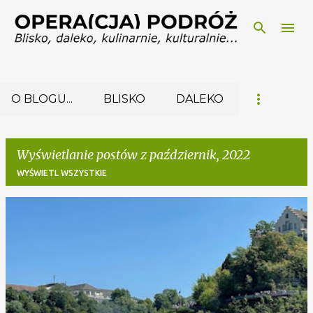
Przejdź do głównej zawartości
O BLOGU...
BLISKO
DALEKO
Wyświetlanie postów z październik, 2022
WYŚWIETL WSZYSTKIE
P
o
s
t
y