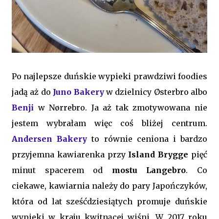
Po najlepsze duńskie wypieki prawdziwi foodies
jadą aż do
Juno Bakery
w dzielnicy Østerbro albo
Benji
w Nørrebro. Ja aż tak zmotywowana nie
jestem wybrałam więc coś bliżej centrum.
Andersen Bakery
to równie ceniona i bardzo
przyjemna kawiarenka przy
Island Brygge
pięć
minut spacerem od
mostu Langebro
. Co
ciekawe, kawiarnia należy do pary Japończyków,
która od lat sześćdziesiątych promuje duńskie
wypieki w kraju kwitnącej wiśni. W 2017 roku