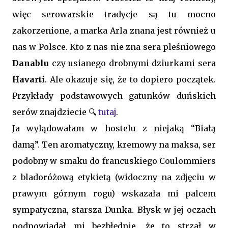
więc serowarskie tradycje są tu mocno
zakorzenione, a marka Arla znana jest również u
nas w Polsce. Kto z nas nie zna sera pleśniowego
Danablu
czy usianego drobnymi dziurkami sera
Havarti
. Ale okazuje się, że to dopiero początek.
Przykłady podstawowych gatunków duńskich
serów znajdziecie 🔍
tutaj
.
Ja wylądowałam w hostelu z niejaką “Białą
damą”. Ten aromatyczny, kremowy na maksa, ser
podobny w smaku do francuskiego Coulommiers
z bladoróżową etykietą (widoczny na zdjęciu w
prawym górnym rogu) wskazała mi palcem
sympatyczna, starsza Dunka. Błysk w jej oczach
podpowiadał mi bezbłędnie, że to strzał w