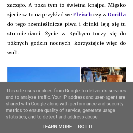
zaczęło. A poza tym to świetna knajpa. Mięsko
zjecie za to na przykład we
Fleisch
czy w
Gorilla
do tego rzemieślnicze piwa i drinki leją się tu
strumieniami. Życie w Kødbyen toczy się do
późnych godzin nocnych, korzystajcie więc do
woli.
This site uses cookies from Google to deliver its services
and to analyze traffic. Your IP address and user-agent are
shared with Google along with performance and security
metrics to ensure quality of service, generate usage
statistics, and to detect and address abuse.
LEARN MORE
GOT IT