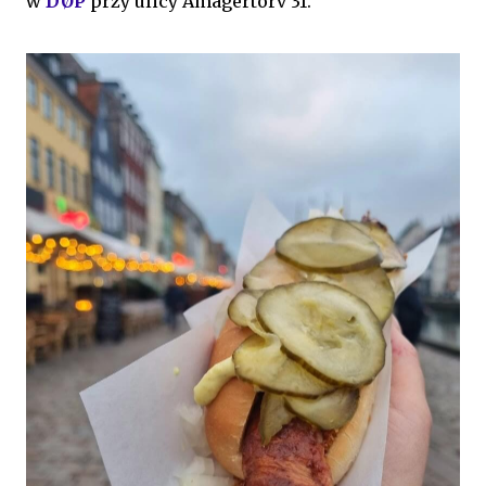
w
DØP
przy ulicy Amagertorv 31.