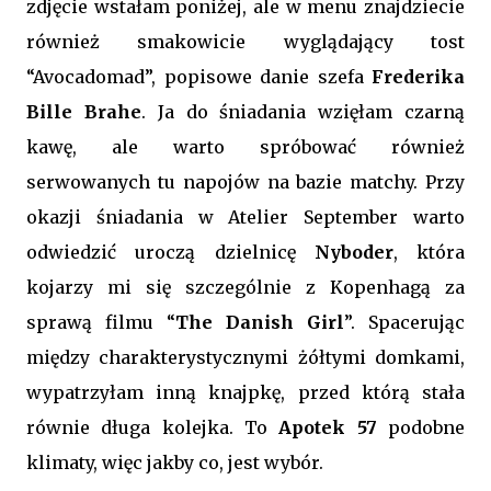
zdjęcie wstałam poniżej, ale w menu znajdziecie
również smakowicie wyglądający tost
“Avocadomad”, popisowe danie szefa
Frederika
Bille Brahe
. Ja do śniadania wzięłam czarną
kawę, ale warto spróbować również
serwowanych tu napojów na bazie matchy. Przy
okazji śniadania w Atelier September warto
odwiedzić uroczą dzielnicę
Nyboder
, która
kojarzy mi się szczególnie z Kopenhagą za
sprawą filmu “
The Danish Girl
”. Spacerując
między charakterystycznymi żółtymi domkami,
wypatrzyłam inną knajpkę, przed którą stała
równie długa kolejka. To
Apotek 57
podobne
klimaty, więc jakby co, jest wybór.