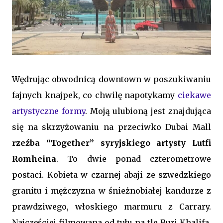
Wędrując obwodnicą downtown w poszukiwaniu
fajnych knajpek, co chwilę napotykamy
ciekawe
artystyczne formy
. Moją ulubioną jest znajdująca
się na skrzyżowaniu na przeciwko Dubai Mall
rzeźba “Together” syryjskiego artysty Lutfi
Romheina
. To dwie ponad czterometrowe
postaci. Kobieta w czarnej abaji ze szwedzkiego
granitu i mężczyzna w śnieżnobiałej kandurze z
prawdziwego, włoskiego marmuru z Carrary.
Najczęściej filmowana od tyłu na tle Burj Khalifa,