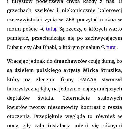
i turystów podejrzewa chyba każdy z nas. O
grzechach szejków i niekoniecznie kolorowej
rzeczywistości życia w ZEA poczytać można w
moim poście 🔍
tutaj
. Są rzeczy, o których warto
pamiętać, przechadzając się po zachwycającym
Dubaju czy Abu Dhabi, o którym pisałam 🔍
tutaj
.
Wracając jednak do
dmuchawców
czuję dumę, bo
są dziełem polskiego artysty Mirka Struzika
,
który na zlecenie firmy EMAAR stworzył
futurystyczną łąkę na jednym z najsłynniejszych
deptaków świata. Czternaście stalowych
kwiatów tworzy niesamowity kontrast z resztą
otoczenia. Przepięknie wygląda to również w
nocy, gdy cała instalacja mieni się różnymi