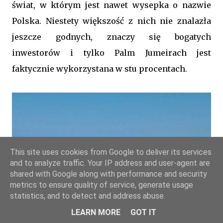
świat, w którym jest nawet wysepka o nazwie
Polska. Niestety większość z nich nie znalazła
jeszcze godnych, znaczy się bogatych
inwestorów i tylko Palm Jumeirach jest
faktycznie wykorzystana w stu procentach.
This site uses cookies from Google to deliver its services
and to analyze traffic. Your IP address and user-agent are
shared with Google along with performance and security
metrics to ensure quality of service, generate usage
statistics, and to detect and address abuse.
LEARN MORE
GOT IT