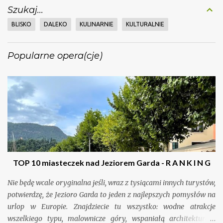
Szukaj...
BLISKO
DALEKO
KULINARNIE
KULTURALNIE
Popularne opera(cje)
TOP 10 miasteczek nad Jeziorem Garda - R A N K I N G
Nie będę wcale oryginalna jeśli, wraz z tysiącami innych turystów,
potwierdzę, że Jezioro Garda to jeden z najlepszych pomysłów na
urlop w Europie. Znajdziecie tu wszystko: wodne atrakcje
wszelkiego typu, malownicze góry, wspaniałą architekturę i