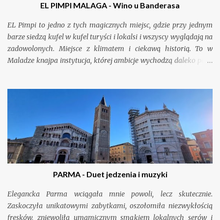
EL PIMPI MALAGA - Wino u Banderasa
stary lis, który z niejednego pieca chleb jadł i choć w sumie zje
wszystko, to swoje zdanie ma. Juror nr 3 - kobieca strona mocy, co
EL Pimpi to jedno z tych magicznych miejsc, gdzie przy jednym
wraz z burgerami, wszystkie rozumy pozjadała i w związk...
barze siedzą kufel w kufel turyści i lokalsi i wszyscy wyglądają na
zadowolonych. Miejsce z klimatem i ciekawą historią. To w
Maladze knajpa instytucja, której ambicje wychodzą daleko poza
zwykłe serwowanie jedzenia. Nie dziwi zatem, że miejsce to
pokochał i wspiera od lat najbardziej znany na świecie
majagijczyk Antonio Banderas. Sprawdzimy, czy dobrze nas
ugości.
PARMA - Duet jedzenia i muzyki
Elegancka Parma wciągała mnie powoli, lecz skutecznie.
Zaskoczyła unikatowymi zabytkami, oszołomiła niezwykłością
fresków, zniewoliła umamicznym smakiem lokalnych serów i