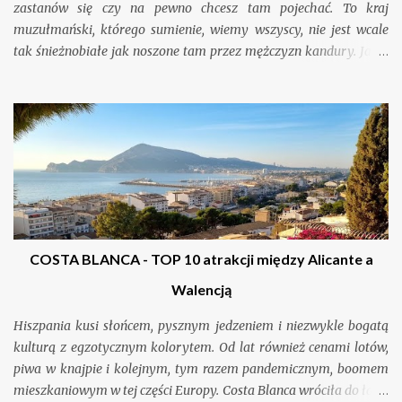
zastanów się czy na pewno chcesz tam pojechać. To kraj
muzułmański, którego sumienie, wiemy wszyscy, nie jest wcale
tak śnieżnobiałe jak noszone tam przez mężczyzn kandury. Jakie
grzechy popełniali szejkowie, a jakich wciąż się dopuszczają,
oprócz nieumiarkowania w wydawaniu swoich petrodolarów?
Czy pieniądz zawsze czyni z człowieka potwora? I czy na pewno
chcesz spojrzeć mu w oczy?
COSTA BLANCA - TOP 10 atrakcji między Alicante a
Walencją
Hiszpania kusi słońcem, pysznym jedzeniem i niezwykle bogatą
kulturą z egzotycznym kolorytem. Od lat również cenami lotów,
piwa w knajpie i kolejnym, tym razem pandemicznym, boomem
mieszkaniowym w tej części Europy. Costa Blanca wróciła do łask,