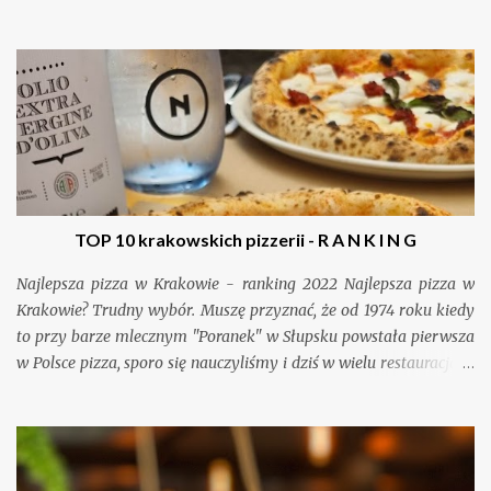
a my, Polacy, na nowo odkrywamy jej uroki. Jak zaplanować urlop
i jakie atrakcje warto zobaczyć między Alicante i Walencją. O tym
właśnie opowiem w tym wpisie.
TOP 10 krakowskich pizzerii - R A N K I N G
Najlepsza pizza w Krakowie - ranking 2022 Najlepsza pizza w
Krakowie? Trudny wybór. Muszę przyznać, że od 1974 roku kiedy
to przy barze mlecznym "Poranek" w Słupsku powstała pierwsza
w Polsce pizza, sporo się nauczyliśmy i dziś w wielu restauracjach
jak kraj długi i szeroki można zjeść naprawdę wspaniałą pizzę.
Kraków nie jest tu wyjątkiem, dlatego ranking pisaliśmy prawie
dwa lata i nawet teraz, oddając w Wasze ręce ten ranking
najlepszych miejsc na pizzę w Krakowie nadal mamy wątpliwości