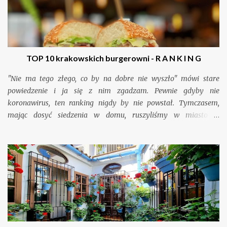
czy jakiegoś naprawdę dobrego miejsca nie pominęliśmy.
Wychodzimy jednak z założenia, że niedosyt może być w tym
wypadku jedynie impulsem do rozpoczęcia własnych poszukiwań
i odkrywania innych pizzowych perełek, których w stolicy
Małopolski na pewno nie brakuje.
TOP 10 krakowskich burgerowni - R A N K I N G
"Nie ma tego złego, co by na dobre nie wyszło" mówi stare
powiedzenie i ja się z nim zgadzam. Pewnie gdyby nie
koronawirus, ten ranking nigdy by nie powstał. Tymczasem,
mając dosyć siedzenia w domu, ruszyliśmy w miasto w
poszukiwaniu tego, co wszystkie trzy tygryski lubią najbardziej,
czyli najlepszych burgerów w Krakowie. Podeszliśmy do sprawy
bardzo profesjonalnie: odwiedziliśmy w sumie siedemnaście
różnych miejsc, w każdym degustowaliśmy tylko wersję "classic"
(niektóre nawet po dwa razy), ustaliliśmy punktację, a każda
degustacja kończyła się ożywioną dyskusją. Zresztą nie mogło być
inaczej, kiedy grono jurorów to same indywidualności. Juror nr 1 -
młody piesek francuski, wyczulony na każdy szczegół, jakbym mu
w dzieciństwie zamiast kaszki, burgery miksowała. Juror nr 2 -