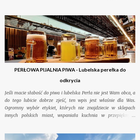
pyszne jedzenie. Biorąc pod uwagę, jak często słyszy się język
polski w wąskich uliczkach tutejszych miasteczek, wnioskuję, że to
jeden z ulubionych wakacyjnych kierunków naszych rodaków.
Jeśli nigdy nie marzyliście o podróży do tej części Włoch, mam
nadzieję, że ten wpis pomoże Wam zmienić zdanie.
PERŁOWA PIJALNIA PIWA - Lubelska perełka do
odkrycia
Jeśli macie słabość do piwa i lubelska Perła nie jest Wam obca, a
do tego lubicie dobrze zjeść, ten wpis jest właśnie dla Was.
Ogromny wybór etykiet, których nie znajdziecie w sklepach
innych polskich miast, wspaniała kuchnia w przepięknym,
designerskimi wnętrzu i kilka innych niespodzianek związanych z
lokalną kulturą browarniczą czeka na Was zaledwie dziesięć
minut spacerem od lubelskiego rynku.