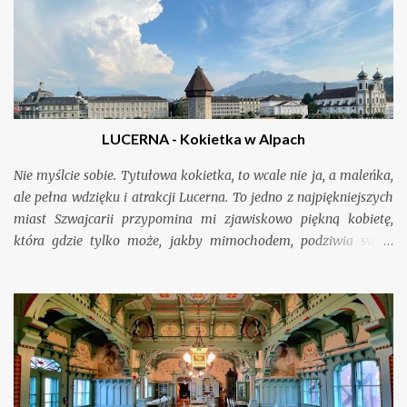
LUCERNA - Kokietka w Alpach
Nie myślcie sobie. Tytułowa kokietka, to wcale nie ja, a maleńka,
ale pełna wdzięku i atrakcji Lucerna. To jedno z najpiękniejszych
miast Szwajcarii przypomina mi zjawiskowo piękną kobietę,
która gdzie tylko może, jakby mimochodem, podziwia swoje
odbicie w tafli jeziora, rzeki czy w spływających wodach fontanny.
Pretekstów jej zresztą nie brakuje, bo wszechobecna woda i góry
to jej największa ozdoba.