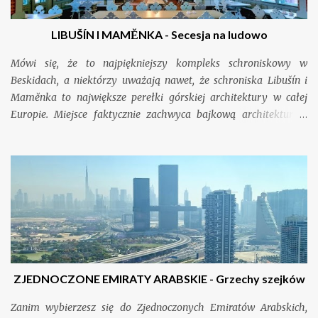
LIBUŠÍN I MAMĔNKA - Secesja na ludowo
Mówi się, że to najpiękniejszy kompleks schroniskowy w
Beskidach, a niektórzy uważają nawet, że schroniska Libušín i
Mamĕnka to największe perełki górskiej architektury w całej
Europie. Miejsce faktycznie zachwyca bajkową architekturą i
nikogo nie pozostawia obojętnym. Jeśli jeszcze tam nie byliście,
koniecznie wpiszcie je na swoją “bucket list”. Nie pożałujecie.
ZJEDNOCZONE EMIRATY ARABSKIE - Grzechy szejków
Zanim wybierzesz się do Zjednoczonych Emiratów Arabskich,