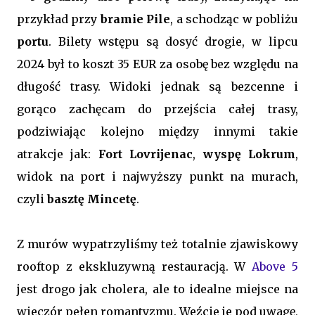
przykład przy
bramie Pile
, a schodząc w pobliżu
portu
. Bilety wstępu są dosyć drogie, w lipcu
2024 był to koszt 35 EUR za osobę bez względu na
długość trasy. Widoki jednak są bezcenne i
gorąco zachęcam do przejścia całej trasy,
podziwiając kolejno między innymi takie
atrakcje jak:
Fort Lovrijenac
,
wyspę Lokrum
,
widok na port i najwyższy punkt na murach,
czyli
basztę Mincetę
.
Z murów wypatrzyliśmy też totalnie zjawiskowy
rooftop z ekskluzywną restauracją. W
Above 5
jest drogo jak cholera, ale to idealne miejsce na
wieczór pełen romantyzmu. Weźcie je pod uwagę,