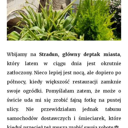
Wbijamy na
Stradun, główny deptak miasta
,
który latem w ciągu dnia jest okrutnie
zatłoczony. Nieco lepiej jest nocą, ale dopiero po
północy, kiedy większość restauracji zamknie
swoje ogródki. Pomyślałam zatem, że może o
świcie uda mi się zrobić fajną fotkę na pustej
ulicy. Nie przewidziałam jednak tabunu
samochodów dostawczych i śmieciarek, które
kiedyś przecież też muszą zrobić swoją robotę 🙈.